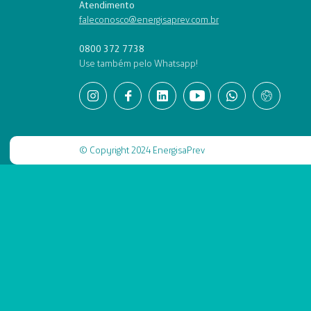
Atendimento
faleconosco@energisaprev.com.br
0800 372 7738
Use também pelo Whatsapp!
© Copyright 2024 EnergisaPrev