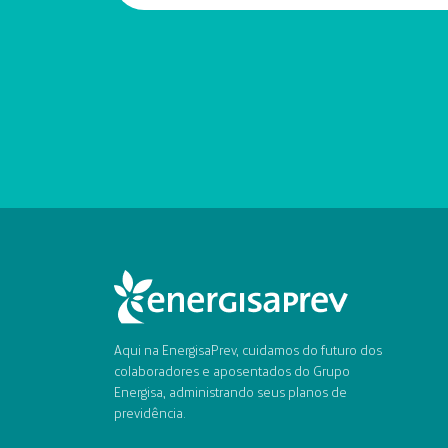
Aqui na EnergisaPrev, cuidamos do futuro dos
colaboradores e aposentados do Grupo
Energisa, administrando seus planos de
previdência.