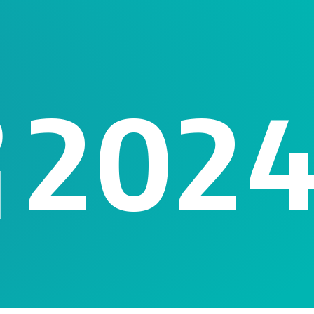
202
o
l