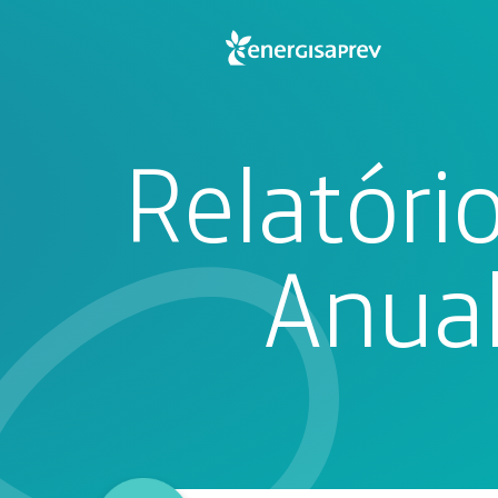
Relatóri
Anua