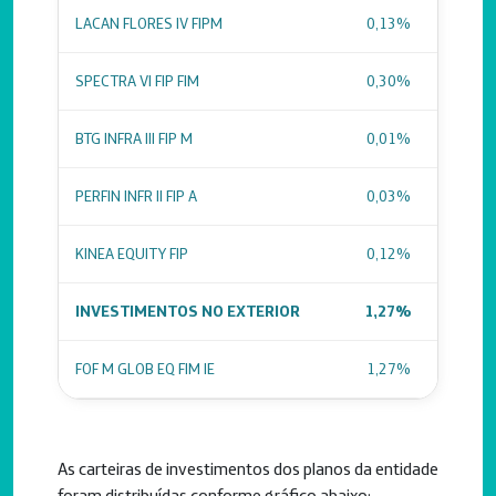
LACAN FLORES IV FIPM
0,13%
SPECTRA VI FIP FIM
0,30%
BTG INFRA III FIP M
0,01%
PERFIN INFR II FIP A
0,03%
KINEA EQUITY FIP
0,12%
INVESTIMENTOS NO EXTERIOR
1,27%
FOF M GLOB EQ FIM IE
1,27%
As carteiras de investimentos dos planos da entidade
foram distribuídas conforme gráfico abaixo: