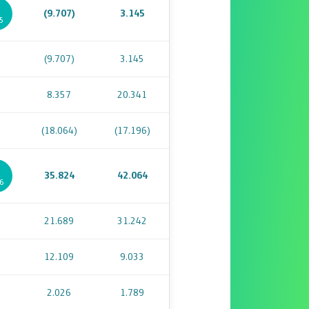
(9.707)
3.145
15
(9.707)
3.145
8.357
20.341
(18.064)
(17.196)
35.824
42.064
16
21.689
31.242
12.109
9.033
2.026
1.789