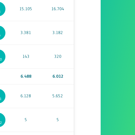
15.105
16.704
8
3.381
3.182
9
143
320
10
6.488
6.012
6.128
5.652
11
5
5
12