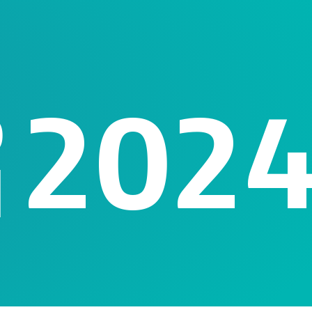
202
o
l