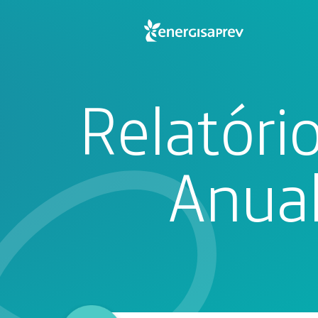
Relatóri
Anua