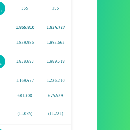
355
355
13
1.865.810
1.934.727
1.829.986
1.892.663
1.839.693
1.889.518
14
1.169.477
1.226.210
681.300
674.529
(11.084)
(11.221)