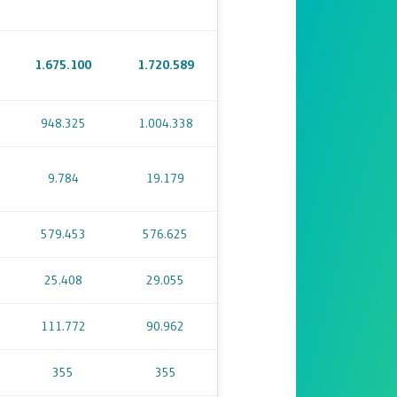
1.675.100
1.720.589
948.325
1.004.338
9.784
19.179
579.453
576.625
25.408
29.055
111.772
90.962
355
355