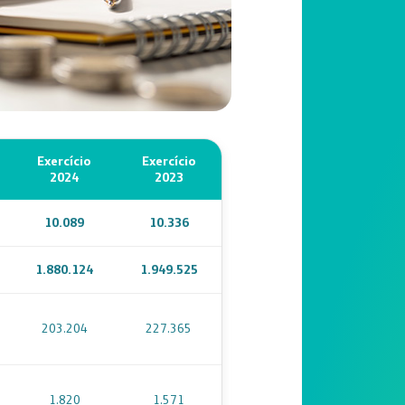
Exercício
Exercício
2024
2023
10.089
10.336
1.880.124
1.949.525
203.204
227.365
1.820
1.571