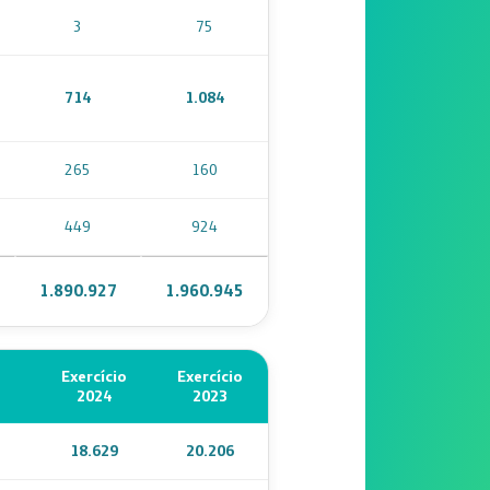
3
75
714
1.084
265
160
449
924
1.890.927
1.960.945
Exercício
Exercício
2024
2023
18.629
20.206