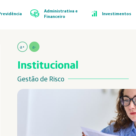
Administrativa e
Previdência
Investimentos
Financeiro
a+
a-
Institucional
Gestão de Risco