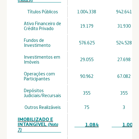
Títulos Públicos
1.004.338
942.641
Ativo Financeiro de
19.179
31.930
Crédito Privado
Fundos de
576.625
524.528
Investimento
Investimentos em
29.055
27.698
Imóveis
Operações com
90.962
67.082
Participantes
Depósitos
355
355
Judiciais/Recursais
Outros Realizáveis
75
3
IMOBILIZADO E
INTANGÍVEL
1.084
1.002
(Nota
7)