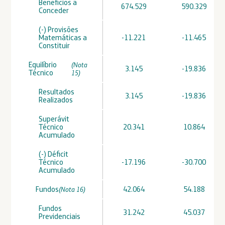
Benefícios a
674.529
590.329
Conceder
(-) Provisões
Matemáticas a
-11.221
-11.465
Constituir
Equilíbrio
(Nota
3.145
-19.836
Técnico
15)
Resultados
3.145
-19.836
Realizados
Superávit
Técnico
20.341
10.864
Acumulado
(-) Déficit
Técnico
-17.196
-30.700
Acumulado
Fundos
42.064
54.188
(Nota 16)
Fundos
31.242
45.037
Previdenciais