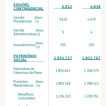
EXIGÍVEL
6.012
4.838
CONTINGENCIAL
Gestão
(Nota
5.652
4.479
Previdencial
11)
Gestão
(Nota
5
4
Administrativa
12)
(Nota
Investimentos
355
355
13)
PATRIMÔNIO
1.934.727
1.822.767
SOCIAL
Patrimônio de
1.892.663
1.768.579
Cobertura do Plano
Provisões
(Nota
1.889.518
1.788.415
Matemáticas
14)
Benefícios
1.226.210
1.209.551
Concedidos