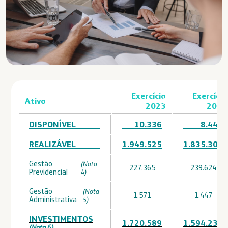
Exercício
Exercício
Ativo
2023
2022
DISPONÍVEL
10.336
8.441
REALIZÁVEL
1.949.525
1.835.308
Gestão
(Nota
227.365
239.624
Previdencial
4)
Gestão
(Nota
1.571
1.447
Administrativa
5)
INVESTIMENTOS
1.720.589
1.594.237
(Nota 6)