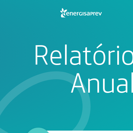
Relatóri
Anua