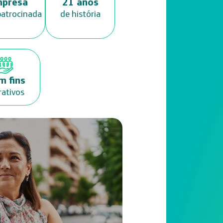
presa
21 anos
patrocinada
de história
m fins
rativos