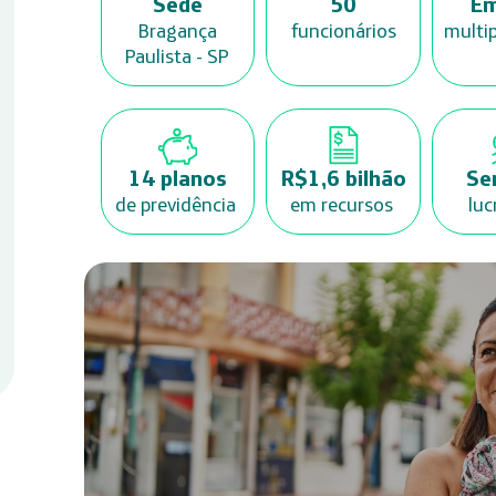
Sede
50
Em
Bragança
funcionários
multi
Paulista - SP
14 planos
R$1,6 bilhão
Se
de previdência
em recursos
luc