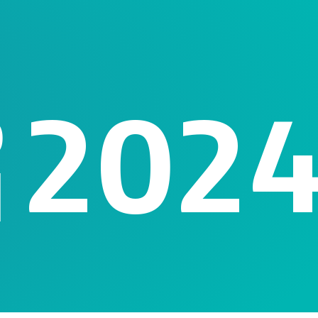
202
o
l