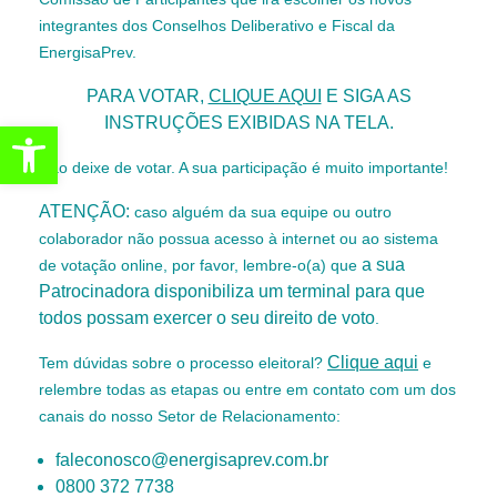
integrantes dos Conselhos Deliberativo e Fiscal da
EnergisaPrev.
PARA VOTAR,
CLIQUE AQUI
E SIGA AS
INSTRUÇÕES EXIBIDAS NA TELA.
Abrir a barra de ferramentas
Não deixe de votar. A sua participação é muito importante!
ATENÇÃO:
caso alguém da sua equipe ou outro
colaborador não possua acesso à internet ou ao sistema
a sua
de votação online, por favor, lembre-o(a) que
Patrocinadora disponibiliza um terminal para que
todos possam exercer o seu direito de voto
.
Clique aqui
Tem dúvidas sobre o processo eleitoral?
e
relembre todas as etapas ou entre em contato com um dos
canais do nosso Setor de Relacionamento:
faleconosco@energisaprev.com.br
0800 372 7738