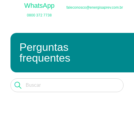
WhatsApp
faleconosco@energisaprev.com.br
0800 372 7738
Perguntas
frequentes
EnergisaPrev
Plano Energisa
Espaço Cliente
Empréstimo