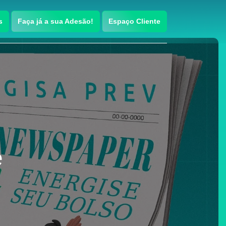
s
Faça já a sua Adesão!
Espaço Cliente
e