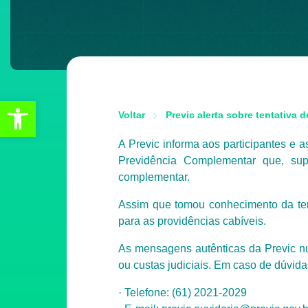
Abrir a barra de ferramentas
Voltar
Previc alerta sobre tentativa d
A Previc informa aos participantes e
Previdência Complementar que, sup
complementar.
Assim que tomou conhecimento da tent
para as providências cabíveis.
As mensagens autênticas da Previc nu
ou custas judiciais. Em caso de dúvida
· Telefone: (61) 2021-2029