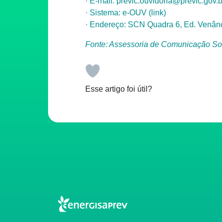
· E-mail: previc.ouvidoria@previc.gov.b
· Sistema: e-OUV (link)
· Endereço: SCN Quadra 6, Ed. Venânci
Fonte: Assessoria de Comunicação Soc
Esse artigo foi útil?