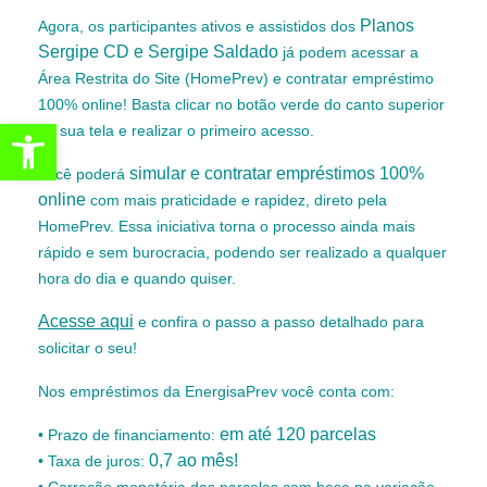
Planos
Agora, os participantes ativos e assistidos dos
Sergipe CD e Sergipe Saldado
já podem acessar a
Área Restrita do Site (HomePrev) e contratar empréstimo
100% online! Basta clicar no botão verde do canto superior
Abrir a barra de ferramentas
da sua tela e realizar o primeiro acesso.
simular e contratar empréstimos 100%
Você poderá
online
com mais praticidade e rapidez, direto pela
HomePrev. Essa iniciativa torna o processo ainda mais
rápido e sem burocracia, podendo ser realizado a qualquer
hora do dia e quando quiser.
Acesse aqui
e confira o passo a passo detalhado para
solicitar o seu!
Nos empréstimos da EnergisaPrev você conta com:
em até 120 parcelas
• Prazo de financiamento:
0,7 ao mês!
• Taxa de juros: