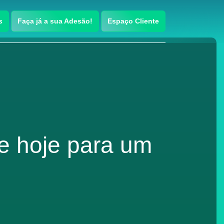
s
Faça já a sua Adesão!
Espaço Cliente
e hoje para um