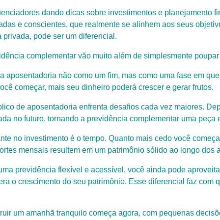
enciadores dando dicas sobre investimentos e planejamento fin
adas e conscientes, que realmente se alinhem aos seus objetiv
 privada, pode ser um diferencial.
vidência complementar vão muito além de simplesmente poupar 
a aposentadoria não como um fim, mas como uma fase em que 
você começar, mais seu dinheiro poderá crescer e gerar frutos.
lico de aposentadoria enfrenta desafios cada vez maiores. D
jada no futuro, tornando a previdência complementar uma peça 
ante no investimento é o tempo. Quanto mais cedo você começa
ortes mensais resultem em um patrimônio sólido ao longo dos 
ma previdência flexível e acessível, você ainda pode aproveita
era o crescimento do seu patrimônio. Esse diferencial faz com 
truir um amanhã tranquilo começa agora, com pequenas decisõe