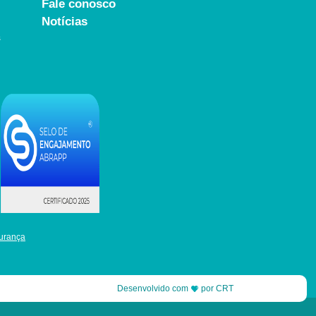
Fale conosco
Notícias
s
urança
Desenvolvido com
por
CRT