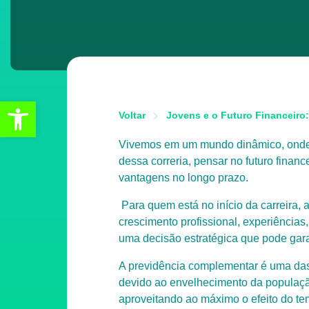
Abrir a barra de ferramentas
Voltar
Jovens e o Futuro Financeiro
Vivemos em um mundo dinâmico, onde 
dessa correria, pensar no futuro fina
vantagens no longo prazo.
Para quem está no início da carreira, 
crescimento profissional, experiências
uma decisão estratégica que pode garan
A previdência complementar é uma das f
devido ao envelhecimento da populaçã
aproveitando ao máximo o efeito do te