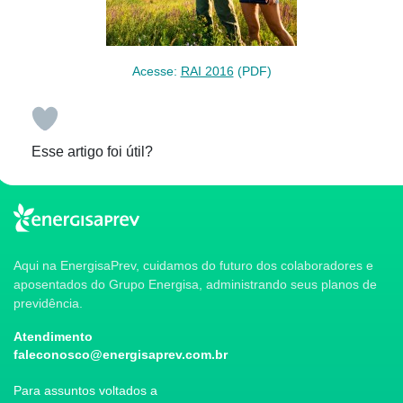
Acesse:
RAI 2016
(PDF)
Esse artigo foi útil?
Aqui na EnergisaPrev, cuidamos do futuro dos colaboradores e
aposentados do Grupo Energisa, administrando seus planos de
previdência.
Atendimento
faleconosco@energisaprev.com.br
Para assuntos voltados a