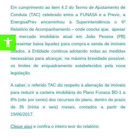
Em cumprimento ao item 4.2 do Termo de Ajustamento de
Conduta (TAC) celebrado entre a FUNASA e a Previc, a
EnergisaPrev encaminhou à Superintendência o 6º
Relatório de Acompanhamento – onde conclui que, apesar
Abrir a barra de ferramentas
do mercado imobiliário atual em João Pessoa (PB)
apresentar baixa liquidez para compra e venda de imóveis
usados, a Entidade continua adotando todas as medidas
necessárias para alcançar, na máxima brevidade possível,
os limites de enquadramento estabelecidos pela nova
legislação.
A saber, o referido TAC diz respeito à alienação de imóveis
para reduzir a carteira imobiliária do Plano Funasa BD-1 a
8% (oito por cento) dos recursos do plano, dentro do prazo
de 36 (trinta e seis) meses, contados a partir de
19/06/2017.
Clique aqui
e confira o inteiro teor do relatório.