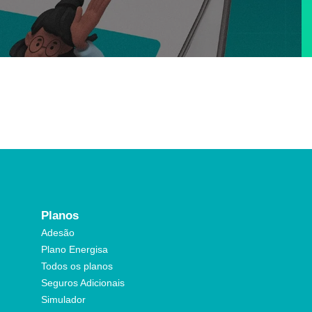
Planos
Adesão
Plano Energisa
Todos os planos
Seguros Adicionais
Simulador