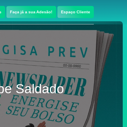
s
Faça já a sua Adesão!
Espaço Cliente
ipe Saldado