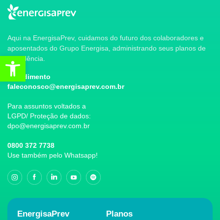
Aqui na EnergisaPrev, cuidamos do futuro dos colaboradores e
aposentados do Grupo Energisa, administrando seus planos de
Abrir a barra de ferramentas
previdência.
Atendimento
faleconosco@energisaprev.com.br
Para assuntos voltados a
LGPD/ Proteção de dados:
dpo@energisaprev.com.br
0800 372 7738
Use também pelo Whatsapp!
EnergisaPrev
Planos