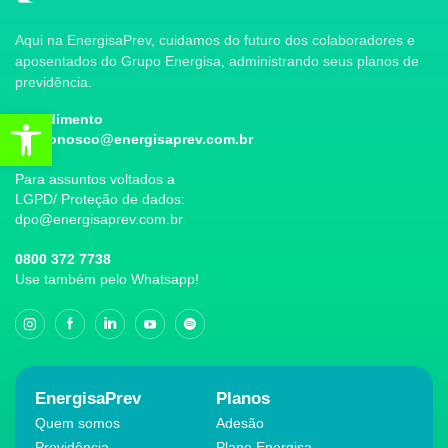
Aqui na EnergisaPrev, cuidamos do futuro dos colaboradores e
aposentados do Grupo Energisa, administrando seus planos de
previdência.
Abrir a barra de ferramentas
Atendimento
faleconosco@energisaprev.com.br
Para assuntos voltados a
LGPD/ Proteção de dados:
dpo@energisaprev.com.br
0800 372 7738
Use também pelo Whatsapp!
EnergisaPrev
Planos
Quem somos
Adesão
Previdência
Plano Energisa