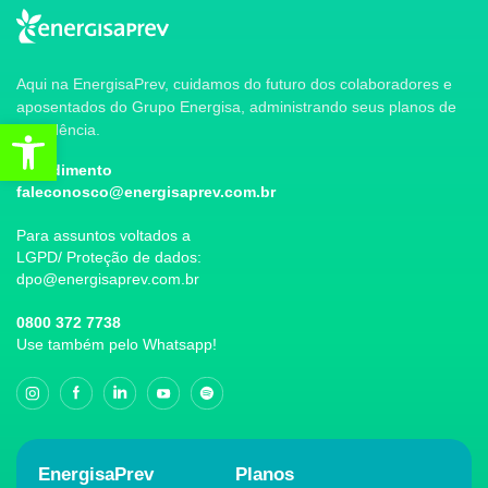
Aqui na EnergisaPrev, cuidamos do futuro dos colaboradores e
aposentados do Grupo Energisa, administrando seus planos de
Abrir a barra de ferramentas
previdência.
Atendimento
faleconosco@energisaprev.com.br
Para assuntos voltados a
LGPD/ Proteção de dados:
dpo@energisaprev.com.br
0800 372 7738
Use também pelo Whatsapp!
EnergisaPrev
Planos