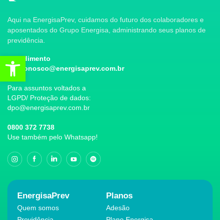
Aqui na EnergisaPrev, cuidamos do futuro dos colaboradores e
aposentados do Grupo Energisa, administrando seus planos de
previdência.
Abrir a barra de ferramentas
Atendimento
faleconosco@energisaprev.com.br
Para assuntos voltados a
LGPD/ Proteção de dados:
dpo@energisaprev.com.br
0800 372 7738
Use também pelo Whatsapp!
EnergisaPrev
Planos
Quem somos
Adesão
Previdência
Plano Energisa