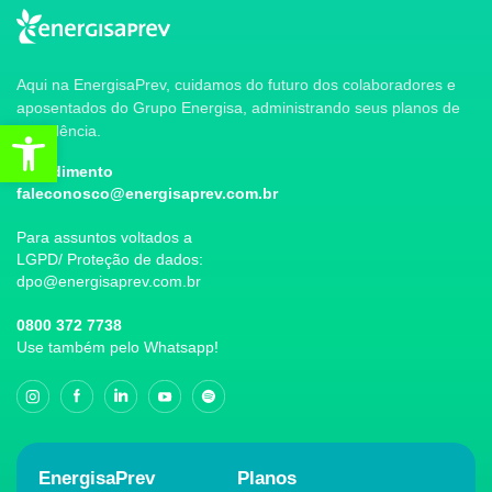
Aqui na EnergisaPrev, cuidamos do futuro dos colaboradores e
aposentados do Grupo Energisa, administrando seus planos de
Abrir a barra de ferramentas
previdência.
Atendimento
faleconosco@energisaprev.com.br
Para assuntos voltados a
LGPD/ Proteção de dados:
dpo@energisaprev.com.br
0800 372 7738
Use também pelo Whatsapp!
EnergisaPrev
Planos