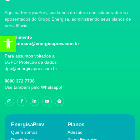
Aqui na EnergisaPrev, cuidamos do futuro dos colaboradores e
aposentados do Grupo Energisa, administrando seus planos de
previdência.
Abrir a barra de ferramentas
Atendimento
faleconosco@energisaprev.com.br
Para assuntos voltados a
LGPD/ Proteção de dados:
dpo@energisaprev.com.br
0800 372 7738
Use também pelo Whatsapp!
EnergisaPrev
Planos
Quem somos
Adesão
Previdência
Plano Energisa