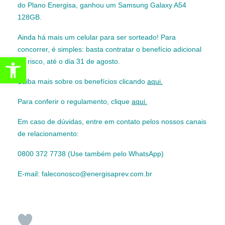
do Plano Energisa, ganhou um Samsung Galaxy A54
128GB.
Ainda há mais um celular para ser sorteado! Para
concorrer, é simples: basta contratar o benefício adicional
Abrir a barra de ferramentas
de risco, até o dia 31 de agosto.
Saiba mais sobre os benefícios clicando
aqui.
Para conferir o regulamento, clique
aqui.
Em caso de dúvidas, entre em contato pelos nossos canais
de relacionamento:
0800 372 7738 (Use também pelo WhatsApp)
E-mail: faleconosco@energisaprev.com.br