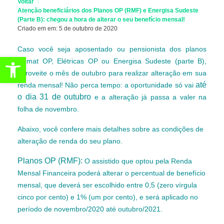
Voltar
Atenção beneficiários dos Planos OP (RMF) e Energisa Sudeste
(Parte B): chegou a hora de alterar o seu benefício mensal!
Criado em em: 5 de outubro de 2020
Caso você seja aposentado ou pensionista dos planos
Abrir a barra de ferramentas
Cemat OP, Elétricas OP ou Energisa Sudeste (parte B),
aproveite o mês de outubro para realizar alteração em sua
até
renda mensal! Não perca tempo: a oportunidade só vai
o dia 31 de outubro
e a alteração já passa a valer na
folha de novembro.
Abaixo, você confere mais detalhes sobre as condições de
alteração de renda do seu plano.
Planos OP (RMF):
O assistido que optou pela Renda
Mensal Financeira poderá alterar o percentual de benefício
mensal, que deverá ser escolhido entre 0,5 (zero vírgula
cinco por cento) e 1% (um por cento), e será aplicado no
período de novembro/2020 até outubro/2021.