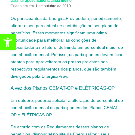
garantir aposentadoria ainda melhor
Criado em em: 1 de outubro de 2019
Os participantes da EnergisaPrev podem, periodicamente,
alterar o seu percentual de contribuição ao seu plano de
benefícios. Esses momentos significam uma ótima
Abrir a barra de ferramentas
oportunidade para melhorar as condições de
aposentadoria no futuro, definindo um percentual maior de
contribuição mensal. Por isso, os participantes devem ficar
atentos para aproveitarem os prazos previstos nos
respectivos regulamentos dos planos, que são também
divulgados pela EnergisaPrev.
A vez dos Planos CEMAT-OP e ELÉTRICAS-OP
Em outubro, poderão solicitar a alteração do percentual de
contribuição mensal os participantes dos Planos CEMAT
OP e ELÉTRICAS OP.
De acordo com os Regulamentos desses planos de
benefícios, disponível no site da EnergisaPrev, seus