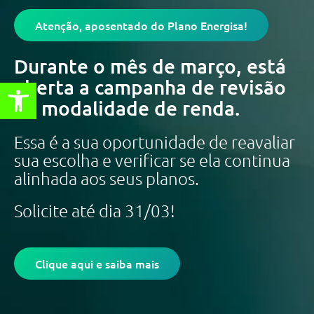
Atenção, aposentado do Plano Energisa!
Durante o mês de março, está
aberta a campanha de revisão
Abrir a barra de ferramentas
da modalidade de renda.
Essa é a sua oportunidade de reavaliar
sua escolha e verificar se ela continua
alinhada aos seus planos.
Solicite até dia 31/03!
Clique aqui e saiba mais