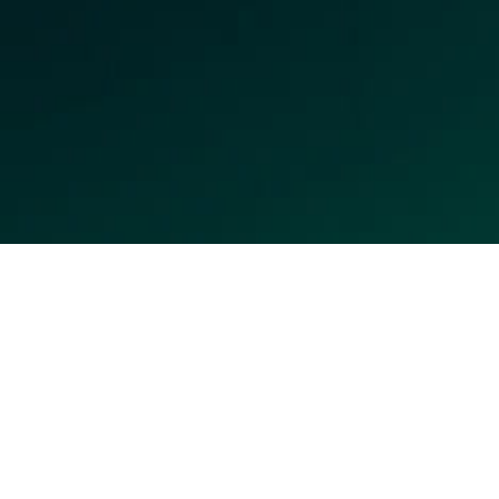
Aqui na EnergisaPrev, cuidamos do futuro dos colaboradores e
aposentados do Grupo Energisa, administrando seus planos de
previdência.
Atendimento