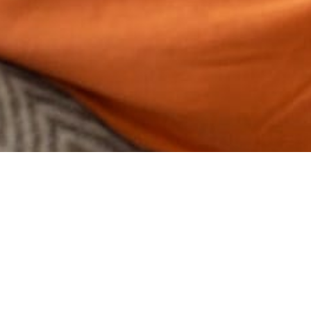
Aqui na EnergisaPrev, cuidamos do futuro dos colaboradores e
aposentados do Grupo Energisa, administrando seus planos de
previdência.
Atendimento