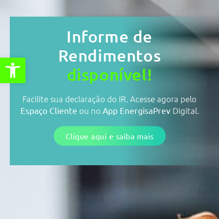
Informe de
Rendimentos
Abrir a barra de ferramentas
disponível!
Facilite sua declaração do IR. Acesse agora pelo
Espaço Cliente
ou no
App EnergisaPrev
Digital.
Clique aqui e saiba mais