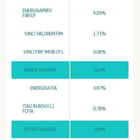
ENERGISAPREV
9,89%
FIRFCP
VINCI VALOREM FIM
1,71%
VINCI FIRF IMOB CP L
0,06%
RENDA VARIÁVEL
4,64%
ENERGISA FIA
3,87%
ITAU IN BOVV11
0,78%
FCFIA
ESTRUTURADOS
4,89%