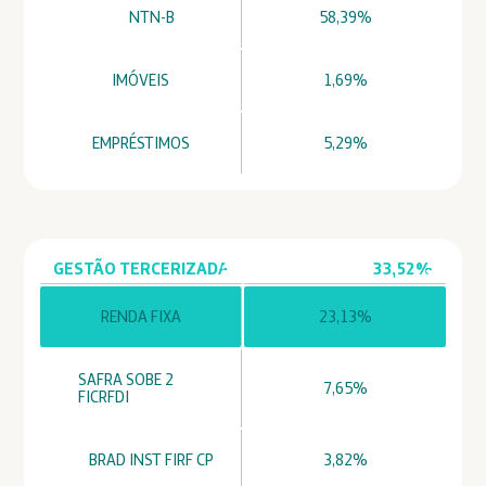
NTN-B
58,39%
IMÓVEIS
1,69%
EMPRÉSTIMOS
5,29%
GESTÃO TERCERIZADA
33,52%
RENDA FIXA
23,13%
SAFRA SOBE 2
7,65%
FICRFDI
BRAD INST FIRF CP
3,82%