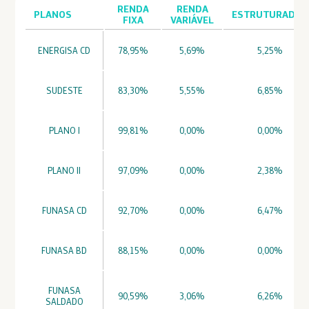
RENDA
RENDA
PLANOS
ESTRUTURADOS
FIXA
VARIÁVEL
ENERGISA CD
78,95%
5,69%
5,25%
SUDESTE
83,30%
5,55%
6,85%
PLANO I
99,81%
0,00%
0,00%
PLANO II
97,09%
0,00%
2,38%
FUNASA CD
92,70%
0,00%
6,47%
FUNASA BD
88,15%
0,00%
0,00%
FUNASA
90,59%
3,06%
6,26%
SALDADO