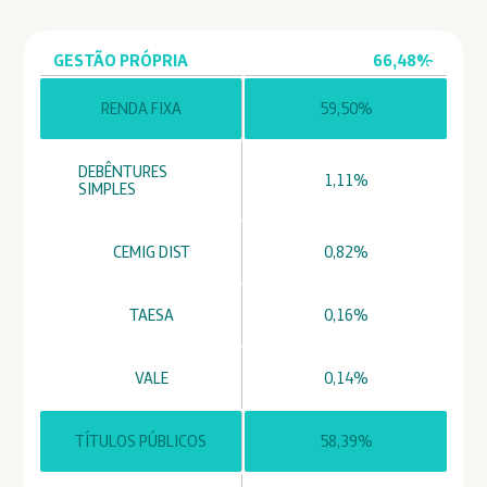
GESTÃO PRÓPRIA
66,48%
RENDA FIXA
59,50%
DEBÊNTURES
1,11%
SIMPLES
CEMIG DIST
0,82%
TAESA
0,16%
VALE
0,14%
TÍTULOS PÚBLICOS
58,39%