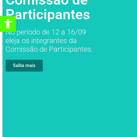
Participantes
Abrir a barra de ferramentas
No período de 12 a 16/09
eleja os integrantes da
Comissão de Participantes.
Saiba mais