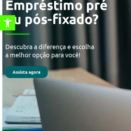
Empréstimo pré
ou pós-fixado?
Abrir a barra de ferramentas
Descubra a diferença e escolha
a melhor opção para você!
Assista agora