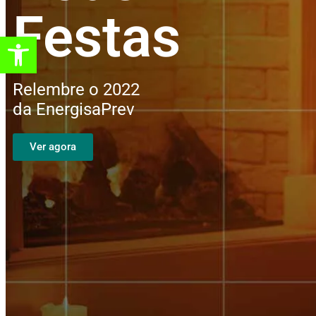
Festas
Abrir a barra de ferramentas
Relembre o 2022
da EnergisaPrev
Ver agora